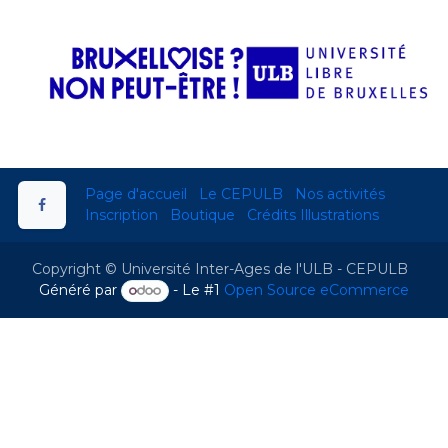
Page d'accueil
Le CEPULB
Nos activités
Inscription​
Boutique
Crédits Illustrations
Copyright © Université Inter-Ages de l'ULB - CEPULB
Généré par
- Le #1
Open Source eCommerce